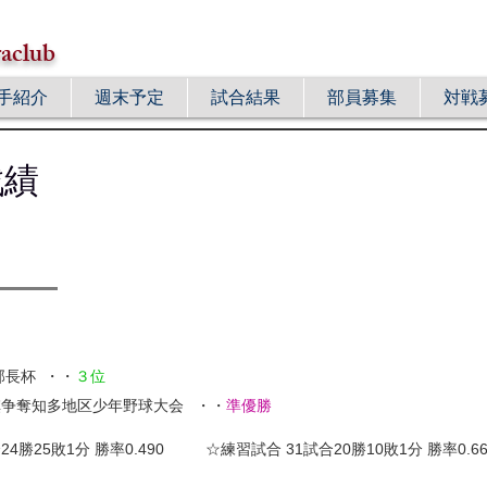
aclub
手紹介
週末予定
試合結果
部員募集
対戦
戦績
部長杯
・・
３位
旗争奪知多地区少年野球大会
・・
準優勝
4勝25敗1分 勝率0.490
☆練習試合 31試合20勝10敗1分 勝率0.66