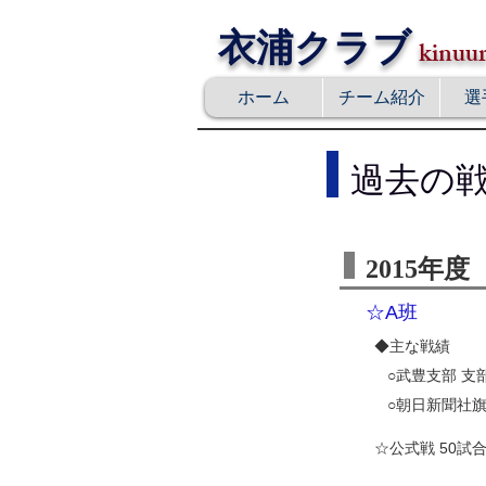
衣浦クラブ
kinuur
ホーム
チーム紹介
選
過去の
2015
年度
☆A班
◆主な戦績
○武豊支部 支
○朝日新聞社
☆公式戦 50試合2