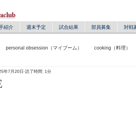
aclub
手紹介
週末予定
試合結果
部員募集
対戦
personal obsession（マイブーム）
cooking（料理）
25年7月20日
読了時間: 1分
mory（思い出）
shopping（買い物）
sports（スポー
E