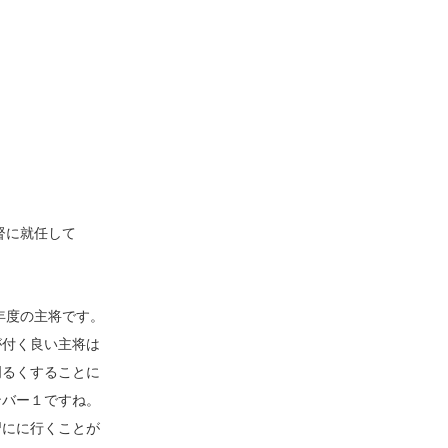
督に就任して
9年度の主将です。
が付く良い主将は
明るくすることに
ンバー１ですね。
習にに行くことが