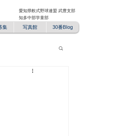
愛知県軟式野球連盟 武豊支部
知多中部学童部
募集
写真館
30番Blog
ツ）