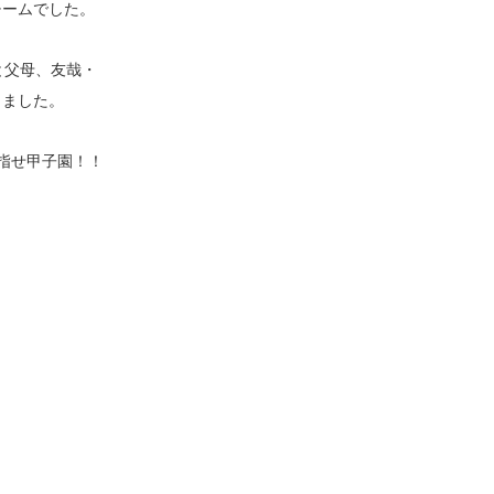
チームでした。
と父母、友哉・
きました。
指せ甲子園！！