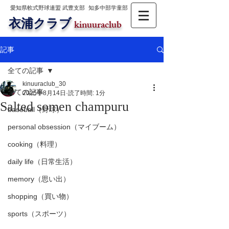
愛知県軟式野球連盟 武豊支部
知多中部学童部
衣浦クラブ
kinuuraclub
記事
全ての記事
kinuuraclub_30
全ての記事
2025年8月14日
読了時間: 1分
Salted somen champuru
baseball（野球）
personal obsession（マイブーム）
cooking（料理）
daily life（日常生活）
memory（思い出）
shopping（買い物）
sports（スポーツ）